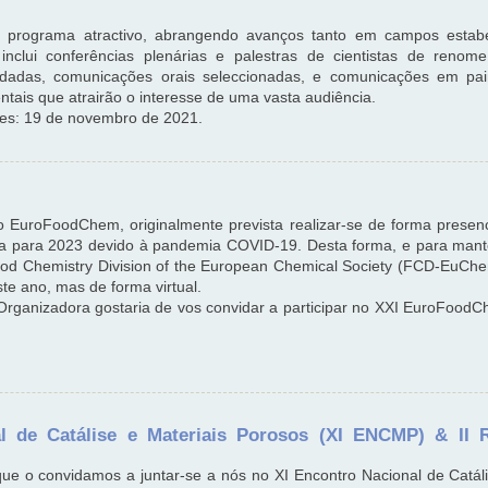
 programa atractivo, abrangendo avanços tanto em campos estab
nclui conferências plenárias e palestras de cientistas de renome 
idadas, comunicações orais seleccionadas, e comunicações em pa
ntais que atrairão o interesse de uma vasta audiência.
es: 19 de novembro de 2021.
o EuroFoodChem, originalmente prevista realizar-se de forma prese
ada para 2023 devido à pandemia COVID-19. Desta forma, e para mante
ood Chemistry Division of the European Chemical Society (FCD-EuChe
te ano, mas de forma virtual.
rganizadora gostaria de vos convidar a participar no XXI EuroFood
l de Catálise e Materiais Porosos (XI ENCMP) & II
ue o convidamos a juntar-se a nós no XI Encontro Nacional de Catáli