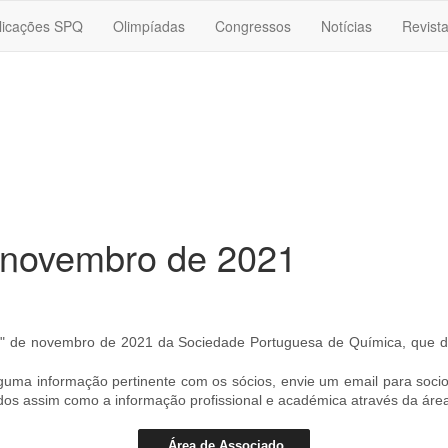
licações SPQ
Olimpíadas
Congressos
Notícias
Revist
: novembro de 2021
er" de novembro de 2021 da Sociedade Portuguesa de Química, que 
lguma informação pertinente com os sócios, envie um email para soc
ados assim como a informação profissional e académica através da áre
Área de Associado