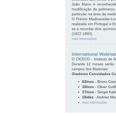
João Mano é reconhecido
modificação de polímeros 
particular na área da med
O Prémio Madinaveitia-Lou
realizada em Portugal e E
se a recordar dois químic
(1822-1893).
mais informações
International Webina
O CICECO - Instituto de Ma
Durante 12 meses serão a
campos dos Materiais.
Oradores Convidados Co
03/nov
- Bruno Cast
10/nov
- Oliver Gutf
17/nov
- Sergei Kali
15/dez
- Andries Meij
mais informações