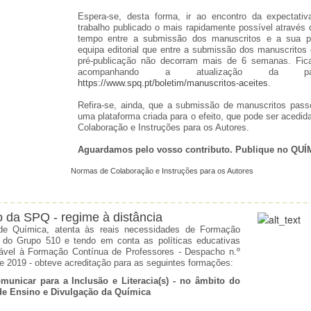
Espera-se, desta forma, ir ao encontro da expectati
trabalho publicado o mais rapidamente possível através d
tempo entre a submissão dos manuscritos e a sua pré
equipa editorial que entre a submissão dos manuscritos 
pré-publicação não decorram mais de 6 semanas. Fica
acompanhando a atualização da p
https://www.spq.pt/boletim/manuscritos-aceites
.
Refira-se, ainda, que a submissão de manuscritos pass
uma plataforma criada para o efeito, que pode ser acedi
Colaboração e Instruções para os Autores.
Aguardamos pelo vosso contributo. Publique no QUÍ
Normas de Colaboração e Instruções para os Autores
 da SPQ - regime à distância
de Química, atenta às reais necessidades de Formação
s do Grupo 510 e tendo em conta as políticas educativas
ável à Formação Contínua de Professores - Despacho n.º
de 2019 - obteve acreditação para as seguintes formações:
unicar para a Inclusão e Literacia(s) - no âmbito do
de Ensino e Divulgação da Química