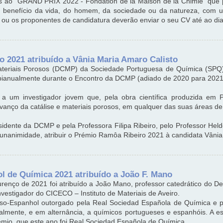
s ao "GRAND PRIX 2022 - Fondation de la Maison de la Chimie" que 
m benefício da vida, do homem, da sociedade ou da natureza, com
 ou os proponentes de candidatura deverão enviar o seu CV até ao dia
 2021 atribuído a Vânia Maria Amaro Calisto
Materiais Porosos (DCMP) da Sociedade Portuguesa de Química (SPQ)
o bianualmente durante o Encontro da DCMP (adiado de 2020 para 202
a um investigador jovem que, pela obra científica produzida em Po
avanço da catálise e materiais porosos, em qualquer das suas áreas de
residente da DCMP e pela Professora Filipa Ribeiro, pelo Professor He
 unanimidade, atribuir o Prémio Ramôa Ribeiro 2021 à candidata Vânia
 de Química 2021 atribuído a João F. Mano
renço de 2021 foi atribuído a João Mano, professor catedrático do 
nvestigador do CICECO – Instituto de Materiais de Aveiro.
so-Espanhol outorgado pela Real Sociedad Española de Química e 
almente, e em alternância, a químicos portugueses e espanhóis. A 
rémio, que este ano foi Real Sociedad Española de Química.