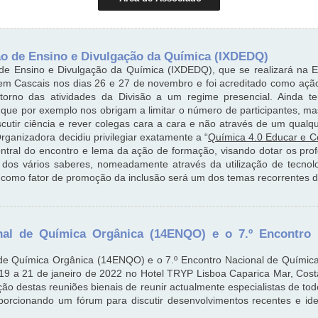
ão de Ensino e Divulgação da Química (IXDEDQ)
 de Ensino e Divulgação da Química (IXDEDQ), que se realizará na E
em Cascais nos dias 26 e 27 de novembro e foi acreditado como açã
orno das atividades da Divisão a um regime presencial. Ainda te
 que por exemplo nos obrigam a limitar o número de participantes, 
iscutir ciência e rever colegas cara a cara e não através de um qualq
ganizadora decidiu privilegiar exatamente a “
Química 4.0 Educar e C
ntral do encontro e lema da ação de formação, visando dotar os pro
 dos vários saberes, nomeadamente através da utilização de tecnolo
al como fator de promoção da inclusão será um dos temas recorrentes d
nal de Química Orgânica (14ENQO) e o 7.º Encontro
 de Química Orgânica (14ENQO) e o 7.º Encontro Nacional de Química
 19 a 21 de janeiro de 2022 no Hotel TRYP Lisboa Caparica Mar, Cost
ção destas reuniões bienais de reunir actualmente especialistas de t
porcionando um fórum para discutir desenvolvimentos recentes e id