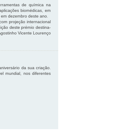
erramentas de química na
 aplicações biomédicas, em
n, em dezembro deste ano.
com projeção internacional
ição deste prémio destina-
Agostinho Vicente Lourenço
aniversário da sua criação.
l mundial, nos diferentes