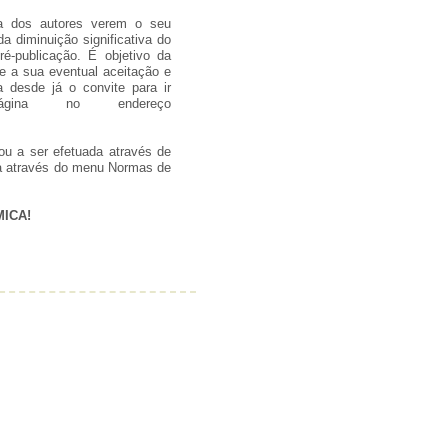
va dos autores verem o seu
a diminuição significativa do
-publicação. É objetivo da
e a sua eventual aceitação e
 desde já o convite para ir
ágina no endereço
ou a ser efetuada através de
da através do menu Normas de
MICA!