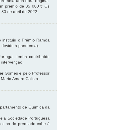
premeia uma obra original,
 um prémio de 35 000 €
Os
 30 de abril de 2022.
 instituiu o Prémio Ramôa
1 devido à pandemia).
rtugal, tenha contribuído
 intervenção.
lder Gomes e pelo Professor
 Maria Amaro Calisto.
Departamento de Química da
pela Sociedade Portuguesa
escolha do premiado cabe à