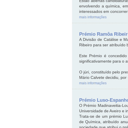
Estão abertas candidatura
envolvendo a química, e
interessados em concorrer
mais informações
Prémio Ramôa Ribeiro
A Divisão de Catálise e 
Ribeiro para ser atribuíd
Este Prémio é concedido 
significativamente para o 
O júri, constituído pelo p
Mário Calvete decidiu, por
mais informações
Prémio Luso-Espanhol
O Prémio Madinaveitia-Lou
Universidade de Aveiro e i
Trata-se de um prémio Lu
de Química, atribuído anu
sociedade que atribui o p