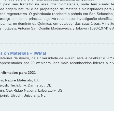
 pelo seu trabalho na área dos biomateriais, onde tem usado f
de origem natural e na preparação de materiais bioinspirados para
icina regenerativa. O galardoado receberá o prémio em San-Sebastia
renço tem como principal objetivo reconhecer investigação científica 
spanha, no domínio da Química, em qualquer das suas áreas. A institu
os notáveis: Antonio San Quintín Madinaveitia y Tabuyo (1890-1974) e 
rs on Materials – IWMat
teriais de Aveiro, da Universidade de Aveiro, está a celebrar o 20º 
presentados por 20 webinars, dos mais reconhecidos líderes a níve
nfirmados para 2021
ro, Nature Materials, UK
leicsh, Tech.Univ. Darmstadt, DE
nin, Oak Ridge National Laboratory, US
erink, Utrecht University, NL