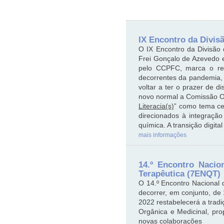
IX Encontro da Divis
O IX Encontro da Divisão
Frei Gonçalo de Azevedo 
pelo CCPFC, marca o ret
decorrentes da pandemia,
voltar a ter o prazer de d
novo normal a Comissão Or
Literacia(s)
” como tema ce
direcionados à integração
química. A transição digit
mais informações
14.º Encontro Nacio
Terapêutica (7ENQT)
O 14.º Encontro Nacional
decorrer, em conjunto, de
2022 restabelecerá a tradi
Orgânica e Medicinal, pro
novas colaborações