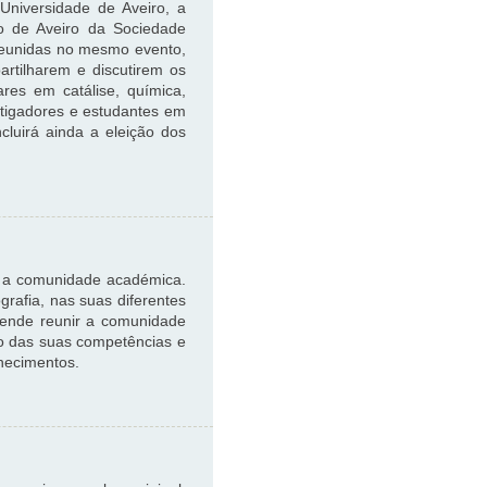
niversidade de Aveiro, a
o de Aveiro da Sociedade
reunidas no mesmo evento,
artilharem e discutirem os
ares em catálise, química,
estigadores e estudantes em
ncluirá ainda a eleição dos
do a comunidade académica.
rafia, nas suas diferentes
tende reunir a comunidade
do das suas competências e
hecimentos.