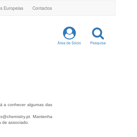
as Europeias
Contactos
Área de Sócio
Pesquisa
dá a conhecer algumas das
ios@chemistry.pt. Mantenha
a de associado.