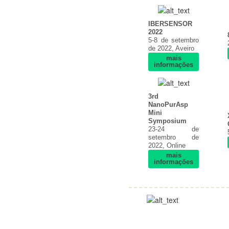
IBERSENSOR
2022
5-8 de setembro
de 2022, Aveiro
mais
informações
3rd
NanoPurAsp
Mini
Symposium
23-24 de
setembro de
2022, Online
mais
informações