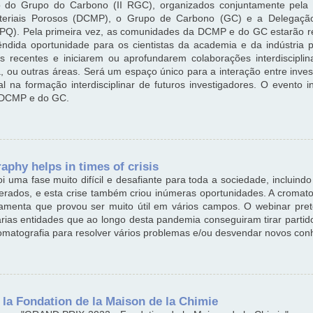
 do Grupo do Carbono (II RGC), organizados conjuntamente pela U
ateriais Porosos (DCMP), o Grupo de Carbono (GC) e a Delegaçã
PQ). Pela primeira vez, as comunidades da DCMP e do GC estarão 
dida oportunidade para os cientistas da academia e da indústria p
is recentes e iniciarem ou aprofundarem colaborações interdisciplin
ia, ou outras áreas. Será um espaço único para a interação entre inv
ial na formação interdisciplinar de futuros investigadores. O evento i
o DCMP e do GC.
phy helps in times of crisis
i uma fase muito difícil e desafiante para toda a sociedade, incluin
erados, e esta crise também criou inúmeras oportunidades. A cromatog
ramenta que provou ser muito útil em vários campos. O webinar pre
ias entidades que ao longo desta pandemia conseguiram tirar parti
omatografia para resolver vários problemas e/ou desvendar novos con
a Fondation de la Maison de la Chimie