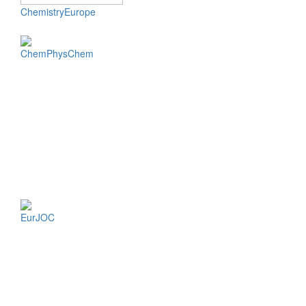
ChemistryEurope
ChemPhysChem
EurJOC