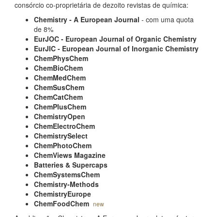
consórcio co-proprietária de dezoito revistas de química:
Chemistry - A European Journal
- com uma quota
de 8%
EurJOC - European Journal of Organic Chemistry
EurJIC - European Journal of Inorganic Chemistry
ChemPhysChem
ChemBioChem
ChemMedChem
ChemSusChem
ChemCatChem
ChemPlusChem
ChemistryOpen
ChemElectroChem
ChemistrySelect
ChemPhotoChem
ChemViews Magazine
Batteries & Supercaps
ChemSystemsChem
Chemistry-Methods
ChemistryEurope
ChemFoodChem
new