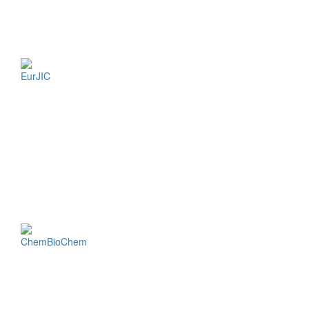
EurJIC
ChemBioChem