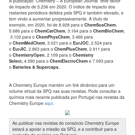
A publicação Chemistry – A European Journal teve factor
de impacto de 5.236 em 2020. O índice de impacto dos
restantes periódicos detidos pela SPQ é também elevado, e
tem vindo a aumentar progressivamente. A título de
exemplo, em 2020, foi de 8.928 para o
ChemSusChem
,
5.686 para o
ChemCatChem
, 3.164 para o
ChemBioChem
,
3.102 para o
ChemPhysChem
, 3.466 para
o
ChemMedChem
, 3.021 para o
EurJOC
, 2.524 para
o
EurJIC
, 2.863 para o
ChemPlusChem
, 2.911 para
o
ChemistryOpen
, 2.109 para o
Chemistry
Select,
4.590 para o
ChemElectroChem
e
7.093 para
o
Batteries & Supercaps.
A Chemistry Europe mantém um link dinâmico para um
volume virtual da SPQ nas suas revistas. Pode consultar a
química mais recente publicada por Portugal nas revistas da
Chemistry Europe
aqui
.
Ao publicar nas revistas do consórcio Chemistry Europe
estará a apoiar a missão da SPQ, e a contribuir para a
evolução da química em Portugal.