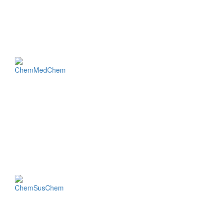
ChemMedChem
ChemSusChem