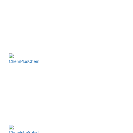
ChemPlusChem
ChemistrySelect