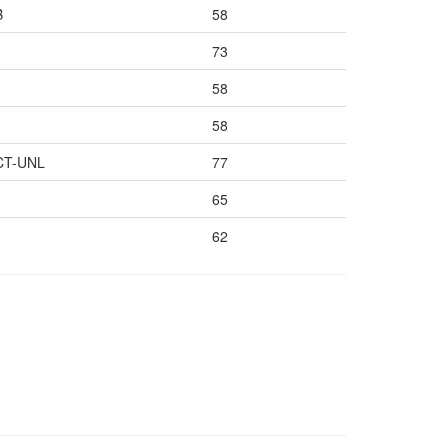
B
58
73
58
58
FCT-UNL
77
65
62