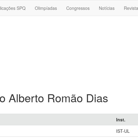
licações SPQ
Olimpíadas
Congressos
Notícias
Revist
o Alberto Romão Dias
Inst.
IST-UL