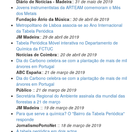
Diário de Notícias - Madeira
::
31 de maio de 2019
Jovens instrumentistas da ARTEAM comemoram o Mês
dos Metais
Fundação Átrio da Música
::
30 de abril de 2019
Metropolitano de Lisboa associa-se ao Ano Internacional
da Tabela Periódica
JM Madeira
::
29 de abril de 2019
Tabela Periódica Móvel interativa no Departamento de
Química da FCTUC
Notícias de Coimbra
::
20 de abril de 2019
Dia do Carbono celebra-se com a plantação de mais de mil
árvores em Portugal
ABC España
::
21 de março de 2019
Dia do Carbono celebra-se com a plantação de mais de mil
árvores em Portugal
Público
::
21 de março de 2019
Secretária Regional do Ambiente assinala dia mundial das
florestas a 21 de março
JM Madeira
::
19 de março de 2019
Para que serve a química? O "Bairro da Tabela Periódica"
responde
JornalismoPortoNet
::
18 de março de 2019
A tabela periódica em dois actos