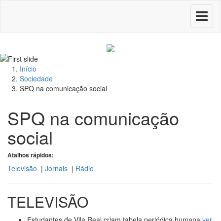
Toggle
navigati
Início
Sociedade
SPQ na comunicação social
SPQ na comunicação
social
Atalhos rápidos:
Televisão
|
Jornais
|
Rádio
TELEVISÃO
Estudantes de Vila Real criam tabela periódica humana
ver