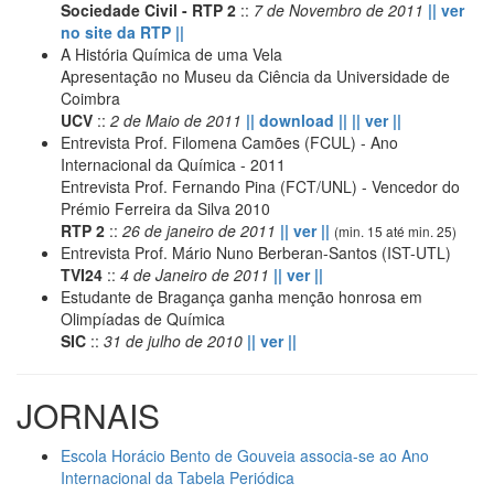
Sociedade Civil - RTP 2
::
7 de Novembro de 2011
|| ver
no site da RTP ||
A História Química de uma Vela
Apresentação no Museu da Ciência da Universidade de
Coimbra
UCV
::
2 de Maio de 2011
|| download ||
|| ver ||
Entrevista Prof. Filomena Camões (FCUL) - Ano
Internacional da Química - 2011
Entrevista Prof. Fernando Pina (FCT/UNL) - Vencedor do
Prémio Ferreira da Silva 2010
RTP 2
::
26 de janeiro de 2011
|| ver ||
(min. 15 até min. 25)
Entrevista Prof. Mário Nuno Berberan-Santos (IST-UTL)
TVI24
::
4 de Janeiro de 2011
|| ver ||
Estudante de Bragança ganha menção honrosa em
Olimpíadas de Química
SIC
::
31 de julho de 2010
|| ver ||
JORNAIS
Escola Horácio Bento de Gouveia associa-se ao Ano
Internacional da Tabela Periódica