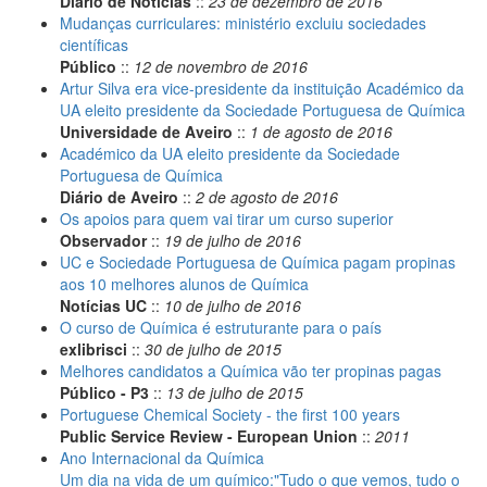
Diário de Notícias
::
23 de dezembro de 2016
Mudanças curriculares: ministério excluiu sociedades
científicas
Público
::
12 de novembro de 2016
Artur Silva era vice-presidente da instituição Académico da
UA eleito presidente da Sociedade Portuguesa de Química
Universidade de Aveiro
::
1 de agosto de 2016
Académico da UA eleito presidente da Sociedade
Portuguesa de Química
Diário de Aveiro
::
2 de agosto de 2016
Os apoios para quem vai tirar um curso superior
Observador
::
19 de julho de 2016
UC e Sociedade Portuguesa de Química pagam propinas
aos 10 melhores alunos de Química
Notícias UC
::
10 de julho de 2016
O curso de Química é estruturante para o país
exlibrisci
::
30 de julho de 2015
Melhores candidatos a Química vão ter propinas pagas
Público - P3
::
13 de julho de 2015
Portuguese Chemical Society - the first 100 years
Public Service Review - European Union
::
2011
Ano Internacional da Química
Um dia na vida de um químico:"Tudo o que vemos, tudo o