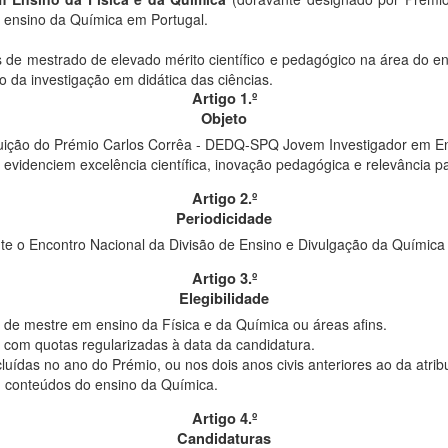
o ensino da Química em Portugal.
es de mestrado de elevado mérito científico e pedagógico na área do 
o da investigação em didática das ciências.
Artigo 1.º
Objeto
buição do Prémio Carlos Corrêa - DEDQ-SPQ Jovem Investigador em En
 evidenciem excelência científica, inovação pedagógica e relevância p
Artigo 2.º
Periodicidade
nte o Encontro Nacional da Divisão de Ensino e Divulgação da Químic
Artigo 3.º
Elegibilidade
u de mestre em ensino da Física e da Química ou áreas afins.
PQ com quotas regularizadas à data da candidatura.
uídas no ano do Prémio, ou nos dois anos civis anteriores ao da atrib
e, conteúdos do ensino da Química.
Artigo 4.º
Candidaturas