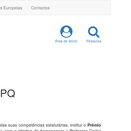
as Europeias
Contactos
Área de Sócio
Pesquisa
SPQ
s suas competências estatutárias, institui o
Prémio
), com o objetivo de homenagear o Professor Carlos