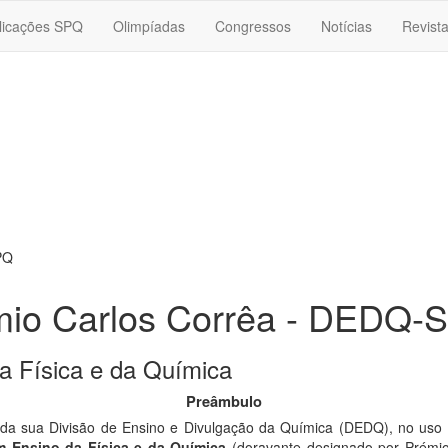
licações SPQ
Olimpíadas
Congressos
Notícias
Revist
PQ
mio Carlos Corrêa - DEDQ-
a Física e da Química
Preâmbulo
a sua Divisão de Ensino e Divulgação da Química (DEDQ), no uso da
m Ensino da Física e da Química
(doravante designado por Prémio