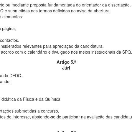
rio ou mediante proposta fundamentada do orientador da dissertação.
DQ e submetidas nos termos definidos no aviso da abertura.
s elementos:
 página;
contactos.
nsiderados relevantes para apreciação da candidatura.
 acordo com o calendário e divulgado nos meios institucionais da SPQ.
Artigo 5.º
Júri
sta da DEDQ.
rando:
didática da Física e da Química;
ertações submetidas a concurso.
os de interesse, abstendo-se de participar na avaliação das candidatur