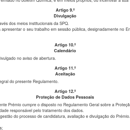
miado no boletim Química, e em meios próprios, ou incentivar a sua s
Artigo 9.º
Divulgação
ravés dos meios institucionais da SPQ.
a apresentar o seu trabalho em sessão pública, designadamente no En
Artigo 10.º
Calendário
ivulgado no aviso de abertura.
Artigo 11.º
Aceitação
tegral do presente Regulamento.
Artigo 12.º
Proteção de Dados Pessoais
ente Prémio cumpre o disposto no Regulamento Geral sobre a Proteção
dade responsável pelo tratamento dos dados.
gestão do processo de candidatura, avaliação e divulgação do Prémio
s;