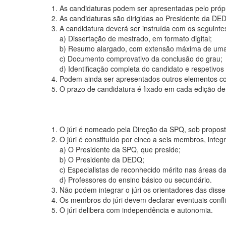
1. As candidaturas podem ser apresentadas pelo próp
2. As candidaturas são dirigidas ao Presidente da DE
3. A candidatura deverá ser instruída com os seguinte
a) Dissertação de mestrado, em formato digital;
b) Resumo alargado, com extensão máxima de uma
c) Documento comprovativo da conclusão do grau;
d) Identificação completa do candidato e respetivos 
4. Podem ainda ser apresentados outros elementos co
5. O prazo de candidatura é fixado em cada edição de
1. O júri é nomeado pela Direção da SPQ, sob propo
2. O júri é constituído por cinco a seis membros, integ
a) O Presidente da SPQ, que preside;
b) O Presidente da DEDQ;
c) Especialistas de reconhecido mérito nas áreas da 
d) Professores do ensino básico ou secundário.
3. Não podem integrar o júri os orientadores das diss
4. Os membros do júri devem declarar eventuais conflit
5. O júri delibera com independência e autonomia.