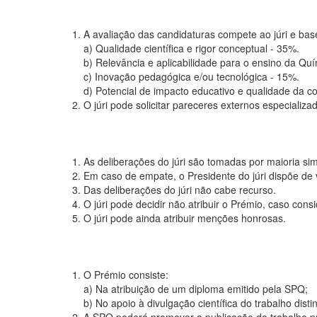
1. A avaliação das candidaturas compete ao júri e base
a) Qualidade científica e rigor conceptual - 35%.
b) Relevância e aplicabilidade para o ensino da Quí
c) Inovação pedagógica e/ou tecnológica - 15%.
d) Potencial de impacto educativo e qualidade da c
2. O júri pode solicitar pareceres externos especiali
1. As deliberações do júri são tomadas por maioria s
2. Em caso de empate, o Presidente do júri dispõe de 
3. Das deliberações do júri não cabe recurso.
4. O júri pode decidir não atribuir o Prémio, caso con
5. O júri pode ainda atribuir menções honrosas.
1. O Prémio consiste:
a) Na atribuição de um diploma emitido pela SPQ;
b) No apoio à divulgação científica do trabalho disti