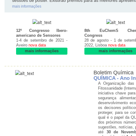
sessões de poster. Existirão prémios para as melhores apresen
mais informações
12º Congresso Ibero-
8th EuChemS Chemi
americano de Sensores
Congress
1-4 de setembro de 2021 -
28 de agosto - 1 de setem
Aveiro
nova data
2022, Lisboa
nova data
mais informações
mais informações
Boletim Química
QUÍMICA - Ano In
A Organização das
Fitossanidade (Inter
iniciativa chave pa
segurança alimenta
desenvolvimento eco
os decisores polític
proteger, para se co
qual é o papel da Q
dos próximos número
sugestões, notícias, 
até
30 de Novemb