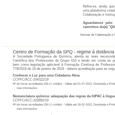
Refira-se, ainda, q
uma plataforma criad
Colaboração e Instru
Aguardamos pelo v
caminhos do(a) "QU
Normas de Colaboração e I
Centro de Formação da SPQ - regime à distância
A Sociedade Portuguesa de Química, atenta às reais necessi
Científica dos Professores do Grupo 510 e tendo em conta as po
bem como legislação aplicável à Formação Contínua de Professor
779/2019 de 18 de janeiro de 2019 - obteve acreditação para as seg
Conhecer a Luz para uma Cidadania Ativa
CCPFC/ACC-104322/19
Nº de horas acreditadas:25h (1 crédito) - Válida até:01-07-2022,
Destinada a Pro
mais informações
Nomenclatura química: adequação das regras da IUPAC à língu
CCPFC/ACC-102892/19
Nº de horas acreditadas:25h (1 crédito) - Válida até:18-02-2022, Destinada a Pr
mais informações