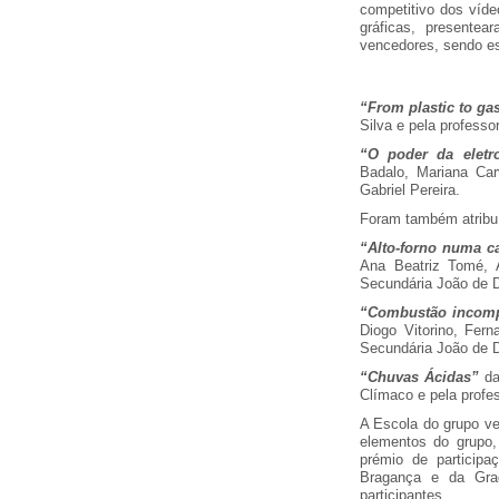
competitivo dos vídeo
gráficas, presentea
vencedores, sendo es
“From plastic to ga
Silva e pela profess
“O poder da eletro
Badalo, Mariana Car
Gabriel Pereira.
Foram também atribu
“Alto-forno numa c
Ana Beatriz Tomé, 
Secundária João de 
“Combustão incomp
Diogo Vitorino, Fer
Secundária João de 
“Chuvas Ácidas”
da
Clímaco e pela profe
A Escola do grupo ve
elementos do grupo
prémio de participa
Bragança e da Gra
participantes.