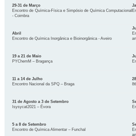
29-31 de Março
J
Encontro de Química-Física e Simpósio de Química Computacional
En
- Coimbra
J
Abril
En
Encontro de Química Inorgânica e Bioinorgânica - Aveiro
an
19 a 21 de Maio
J
PYChemM – Bragança
En
11 a 14 de Julho
2
Encontro Nacional da SPQ – Braga
8
31 de Agosto a 3 de Setembro
S
Isysycat2021 – Évora
En
5 a 8 de Setembro
S
Encontro de Química Alimentar – Funchal
En
an