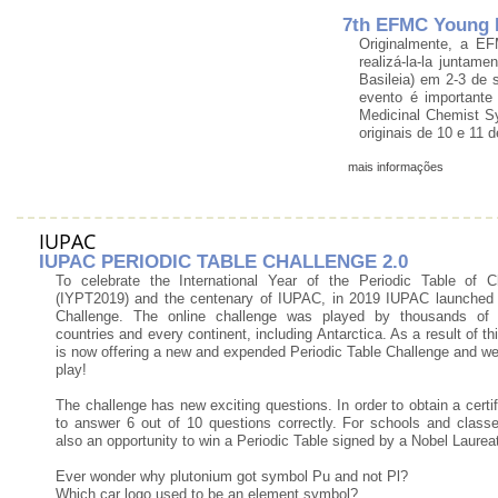
7th EFMC Young 
Originalmente, a E
realizá-la-la junta
Basileia) em 2-3 de
evento é importante
Medicinal Chemist 
originais de 10 e 11 
mais informações
IUPAC
IUPAC PERIODIC TABLE CHALLENGE 2.0
To celebrate the International Year of the Periodic Table of 
(IYPT2019) and the centenary of IUPAC, in 2019 IUPAC launched 
Challenge. The online challenge was played by thousands of
countries and every continent, including Antarctica. As a result of 
is now offering a new and expended Periodic Table Challenge and we
play!
The challenge has new exciting questions. In order to obtain a certif
to answer 6 out of 10 questions correctly. For schools and classe
also an opportunity to win a Periodic Table signed by a Nobel Laurea
Ever wonder why plutonium got symbol Pu and not Pl?
Which car logo used to be an element symbol?