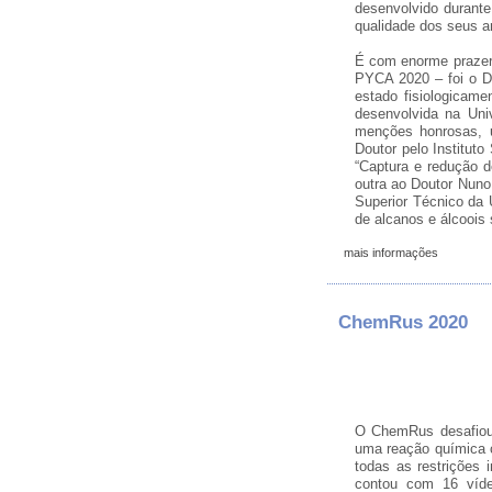
desenvolvido durant
qualidade dos seus ar
É com enorme prazer
PYCA 2020 – foi o Do
estado fisiologicam
desenvolvida na Uni
menções honrosas, 
Doutor pelo Instituto
“Captura e redução d
outra ao Doutor Nuno
Superior Técnico da 
de alcanos e álcoois
mais informações
ChemRus 2020
O ChemRus desafiou 
uma reação química 
todas as restrições
contou com 16 víde