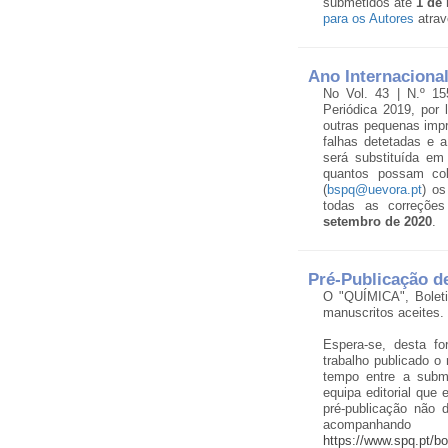
submetidos até
1 de
para os Autores
atrav
Ano Internacional
No Vol. 43 | N.º 15
Periódica 2019, por
outras pequenas impr
falhas detetadas e 
será substituída em 
quantos possam col
(
bspq@uevora.pt
) os
todas as correções
setembro de 2020
.
Pré-Publicação d
O "QUÍMICA", Boleti
manuscritos aceites.
Espera-se, desta f
trabalho publicado o
tempo entre a subm
equipa editorial que
pré-publicação não 
acompanhand
https://www.spq.pt/b