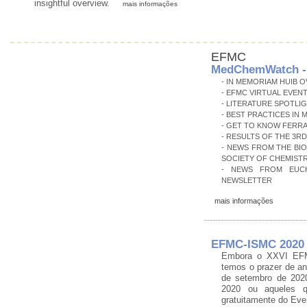
insightful overview.
mais informações
EFMC
MedChemWatch - 
- IN MEMORIAM HUIB OV
- EFMC VIRTUAL EVENT
- LITERATURE SPOTLI
- BEST PRACTICES IN
- GET TO KNOW FERRA
- RESULTS OF THE 3RD
- NEWS FROM THE BI
SOCIETY OF CHEMISTR
- NEWS FROM EUCH
NEWSLETTER
mais informações
EFMC-ISMC 2020
Embora o XXVI EFM
temos o prazer de an
de setembro de 202
2020 ou aqueles q
gratuitamente do Even