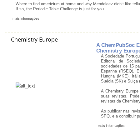
Where to find americium at home and why Mendeleev didn’t like tell
If so, the Periodic Table Challenge is just for you.
mais informações
Chemistry Europe
A ChemPubSoc Eu
Chemistry Europ
A Sociedade Portugu
Editorial de Socie
sociedades de 15 pa
Espanha (RSEQ), Es
Hungria (MKE), Itál
Suécia (SK) e Suiça 
A Chemistry Europe
suas revistas. Pode
revistas da Chemistr
Ao publicar nas revi
SPQ, e a contribuir 
mais informações