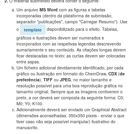
2.
O material submetido deverá conter o seguinte:
Um arquivo
MS Word
com as figuras e tabelas
incorporadas (dentro da plataforma de submissão,
separador "publicações", campo "Carregar Resumo"). Use
o
disponibilizado para o efeito. Tabelas,
template
gráficos e ilustrações devem ser numerados e
incorporados com as respetivas legendas descrevendo
sumariamente o seu conteúdo. As citações longas devem
ficar destacadas no texto; as curtas devem ser colocadas
entre aspas.
Um ficheiro adicional devidamente identificado, por cada
gráfico ou ilustração em formato do ChemDraw,
CDX
(
de
preferência
),
TIFF
ou
JPEG
, no maior tamanho e
resolução possível para uma boa reprodução gráfica no
tamanho original. Sempre que as imagens contiverem o
preto, a cor deverá ser composta da seguinte forma: C0;
M0; Y0; K100.
Adicionalmente deverá ser enviado um Graphical Abstract
(dimensões aconselhadas: 350x350 pixeis - enviar o que
tiver caso não seja possível manipular) ilustrativo do
manuscrito.