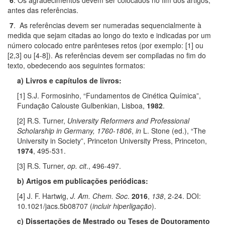
antes das referências.
7
. As referências devem ser numeradas sequencialmente à
medida que sejam citadas ao longo do texto e indicadas por um
número colocado entre parênteses retos (por exemplo: [1] ou
[2,3] ou [4-8]). As referências devem ser compiladas no fim do
texto, obedecendo aos seguintes formatos:
a) Livros e capítulos de livros:
[1] S.J. Formosinho, “Fundamentos de Cinética Química”,
Fundação Calouste Gulbenkian, Lisboa,
1982
.
[2] R.S. Turner,
University Reformers and Professional
Scholarship in Germany, 1760
-
1806
,
in
L. Stone (ed.), “The
University in Society”, Princeton University Press, Princeton,
1974
, 495-531.
[3] R.S. Turner,
op. cit
., 496-497.
b) Artigos em publicações periódicas:
[4] J. F. Hartwig,
J. Am. Chem. Soc
.
2016
,
138
, 2-24. DOI:
10.1021/jacs.5b08707 (
incluir hiperligação
).
c) Dissertações de Mestrado ou Teses de Doutoramento