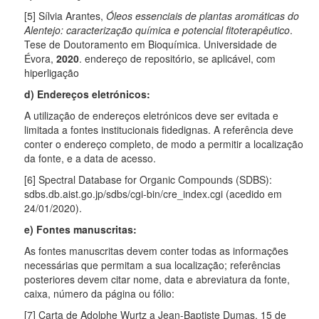
[5] Sílvia Arantes,
Óleos essenciais de plantas aromáticas do
Alentejo: caracterização química e potencial fitoterapêutico
.
Tese de Doutoramento em Bioquímica. Universidade de
Évora,
2020
. endereço de repositório, se aplicável, com
hiperligação
d) Endereços eletrónicos:
A utilização de endereços eletrónicos deve ser evitada e
limitada a fontes institucionais fidedignas. A referência deve
conter o endereço completo, de modo a permitir a localização
da fonte, e a data de acesso.
[6] Spectral Database for Organic Compounds (SDBS):
sdbs.db.aist.go.jp/sdbs/cgi-bin/cre_index.cgi (acedido em
24/01/2020).
e) Fontes manuscritas:
As fontes manuscritas devem conter todas as informações
necessárias que permitam a sua localização; referências
posteriores devem citar nome, data e abreviatura da fonte,
caixa, número da página ou fólio:
[7] Carta de Adolphe Wurtz a Jean-Baptiste Dumas, 15 de