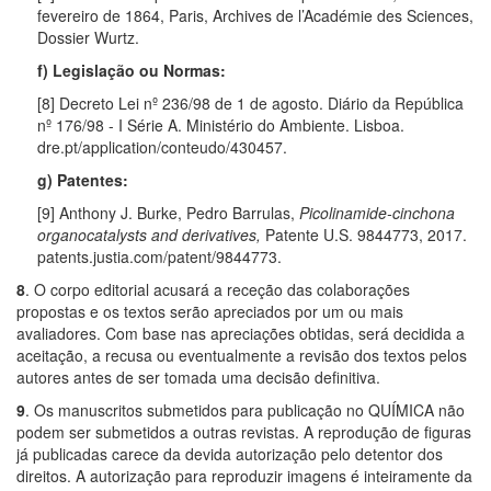
fevereiro de 1864, Paris, Archives de l’Académie des Sciences,
Dossier Wurtz.
f) Legislação ou Normas:
[8] Decreto Lei nº 236/98 de 1 de agosto. Diário da República
nº 176/98 - I Série A. Ministério do Ambiente. Lisboa.
dre.pt/application/conteudo/430457.
g) Patentes:
[9] Anthony J. Burke, Pedro Barrulas,
Picolinamide-cinchona
organocatalysts and derivatives,
Patente U.S. 9844773, 2017.
patents.justia.com/patent/9844773.
8
. O corpo editorial acusará a receção das colaborações
propostas e os textos serão apreciados por um ou mais
avaliadores. Com base nas apreciações obtidas, será decidida a
aceitação, a recusa ou eventualmente a revisão dos textos pelos
autores antes de ser tomada uma decisão definitiva.
9
. Os manuscritos submetidos para publicação no QUÍMICA não
podem ser submetidos a outras revistas. A reprodução de figuras
já publicadas carece da devida autorização pelo detentor dos
direitos. A autorização para reproduzir imagens é inteiramente da