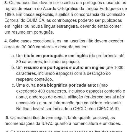
3
. Os manuscritos devem ser escritos em português e usando as
regras de escrita do Acordo Ortográfico da Língua Portuguesa de
1990. Em casos especiais, sujeitos à concordância da Comissão
Editorial do QUÍMICA, as contribuições poderão ser publicadas
em inglês, ou noutra língua estrangeira, devendo então conter
um resumo em português.
4
. Salvo casos excecionais, os manuscritos não devem exceder
cerca de 30 000 carateres e deverão conter:
Um
título em português e em inglês
(de preferência até
80 caracteres, incluindo espaços).
Um
resumo em português e outro em inglês
(até 1000
caracteres, incluindo espaços) com a descrição do
respetivo conteúdo.
Uma curta
nota biográfica por cada autor
(não
excedendo 400 caracteres, incluindo espaços) contendo o
nome, endereço de e-mail, afiliação (endereço postal não
necessário) e outra informação que considere relevante.
No final deverá ser indicado o ORCID e/ou CIÊNCIA ID.
5
. Os manuscritos devem seguir, tanto quanto possível, as
recomendações da IUPAC quanto à nomenclatura e unidades.
6
. Os agradecimentos devem ser colocados no fim dos artigos,