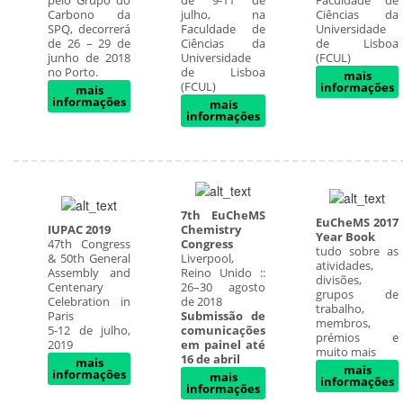
pelo Grupo do
de 9-11 de
Faculdade de
Carbono da
julho, na
Ciências da
SPQ, decorrerá
Faculdade de
Universidade
de 26 – 29 de
Ciências da
de Lisboa
junho de 2018
Universidade
(FCUL)
no Porto.
de Lisboa
mais
(FCUL)
informações
mais
informações
mais
informações
7th EuCheMS
EuCheMS 2017
IUPAC 2019
Chemistry
Year Book
47th Congress
Congress
tudo sobre as
& 50th General
Liverpool,
atividades,
Assembly and
Reino Unido ::
divisões,
Centenary
26–30 agosto
grupos de
Celebration in
de 2018
trabalho,
Paris
Submissão de
membros,
5-12 de julho,
comunicações
prémios e
2019
em painel até
muito mais
16 de abril
mais
mais
informações
mais
informações
informações