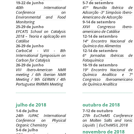
19-22 de junho
5-7 de setembro
40th International
41ª Reunião Ibérica de
Conference on
Adsorção -3º Simpósio Ibero-
Environmental and Food
Americano de Adsorção
Monitoring
9-14 de setembro
25-29 de junho
XXVI Congresso Ibero-
EFCATS School on Catalysis
americano de Catálise
2018 – Teoria e aplicação em
12-14 de setembro
Catálise
14º Encontro Nacional de
26-29 de junho
Química dos Alimentos
CarboCat - VIII - 8th
12-14 de setembro
International Symposium on
6ª Jornadas Ibéricas de
Carbon for Catalysis
Fotoquímica
26-29 de junho
16-19 de setembro
VIII Ibero-American NMR
19º Encontro Nacional de
meeting / 6th Iberian NMR
Química Analítica e 7º
Meeting / 9th GERMN / 4th
Congresso Iberoamericano
Portuguese RNRMN Meeting
de Química Analítica
julho de 2018
outubro de 2018
1-6 de julho
7-12 de outubro
24th IUPAC International
27th EuCheMS Conference
Conference on Physical
on Molten Salts and Ionic
Organic Chemistry
Liquids | EuCheMSIL 2018
5-6 de julho
novembro de 2018