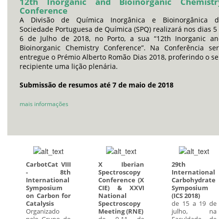
12th Inorganic and Bioinorganic Chemistr
Conference
A Divisão de Química Inorgânica e Bioinorgânica d
Sociedade Portuguesa de Química (SPQ) realizará nos dias 5
6 de Julho de 2018, no Porto, a sua “12th Inorganic a
Bioinorganic Chemistry Conference”. Na Conferência se
entregue o Prémio Alberto Romão Dias 2018, proferindo o s
recipiente uma lição plenária.
Submissão de resumos até 7 de maio de 2018
mais informações
CarbotCat VIII
X Iberian
29th
- 8th
Spectroscopy
International
International
Conference (X
Carbohydrate
Symposium
CIE) & XXVI
Symposium
on Carbon for
National
(ICS 2018)
Catalysis
Spectroscopy
de 15 a 19 de
Organizado
Meeting (RNE)
julho, na