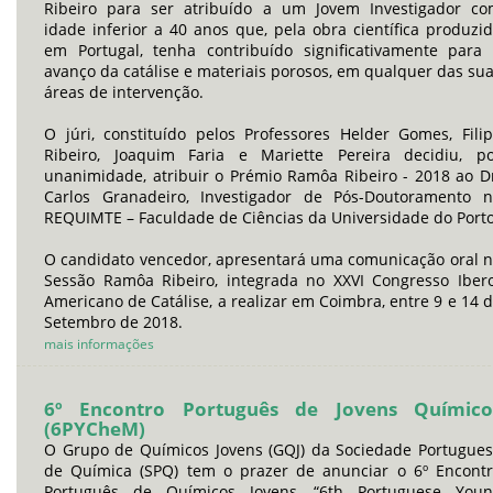
Ribeiro para ser atribuído a um Jovem Investigador c
idade inferior a 40 anos que, pela obra científica produzi
em Portugal, tenha contribuído significativamente para
avanço da catálise e materiais porosos, em qualquer das su
áreas de intervenção.
O júri, constituído pelos Professores Helder Gomes, Fili
Ribeiro, Joaquim Faria e Mariette Pereira decidiu, p
unanimidade, atribuir o Prémio Ramôa Ribeiro - 2018 ao D
Carlos Granadeiro, Investigador de Pós-Doutoramento 
REQUIMTE – Faculdade de Ciências da Universidade do Porto
O candidato vencedor, apresentará uma comunicação oral 
Sessão Ramôa Ribeiro, integrada no XXVI Congresso Iber
Americano de Catálise, a realizar em Coimbra, entre 9 e 14 
Setembro de 2018.
mais informações
6º Encontro Português de Jovens Químico
(6PYCheM)
O Grupo de Químicos Jovens (GQJ) da Sociedade Portugue
de Química (SPQ) tem o prazer de anunciar o 6º Encont
Português de Químicos Jovens, “6th Portuguese Youn