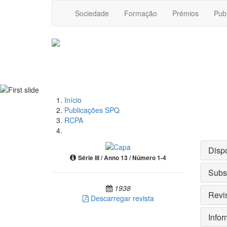
Sociedade
Formação
Prémios
Pub
Início
Publicações SPQ
RCPA
Disp
Série III / Anno 13 / Número 1-4
Subs
1938
Revis
Descarregar revista
Info