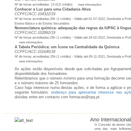
Nº de horas acreditadas: 13 (0,5 crédito)
mais informações
Conhecer a Luz para uma Cidadania Ativa
CCPFC/ACC-104322/19
Nº de horas acreditadas:25h (1 crédito) - Válida até:01-07-2022, Destinada a Pro
Ensino Básico e do Ensino Secundário
Nomenclatura química: adequação das regras da IUPAC à língu
CCPFC/ACC-102892/19
Nº de horas acreditadas:25h (1 crédito) - Válida até:18-02-2022, Destinada a Pr
mais informações
A Tabela Periódica: um Ícone na Centralidade da Química
CCPFC/ACC-101645/18
Nº de horas acreditadas:25h (1 crédito) - Válida até:05-11-2021, Destinada a Pr
mais informações
As ações estão disponíveis desde que solicitadas por Agrupamen
disponibilidade dos formadores.
Relembramos que o número mínimo para uma formação decorrer ser
e o número máximo de 25 formandos.
Caso haja interesse numa destas ações, e de forma a agilizar o p
seguinte formulário:
endereço para apresentar interesse nas açõ
dúvidas entre em contacto com formacao@spq.pt.
Ano Internacional
O Conceito de átomo (do 
uma das mais brilhant