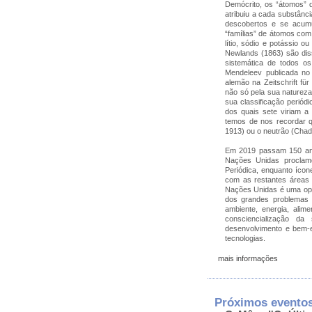
Demócrito, os “átomos” 
atribuiu a cada substânc
descobertos e se acumu
“famílias” de átomos com
lítio, sódio e potássio o
Newlands (1863) são diss
sistemática de todos os
Mendeleev publicada no
alemão na Zeitschrift fü
não só pela sua natureza
sua classificação perió
dos quais sete viriam a
temos de nos recordar 
1913) ou o neutrão (Chad
Em 2019 passam 150 ano
Nações Unidas proclamo
Periódica, enquanto ícon
com as restantes áreas 
Nações Unidas é uma opor
dos grandes problemas 
ambiente, energia, ali
consciencialização d
desenvolvimento e bem-e
tecnologias.
mais informações
Próximos evento