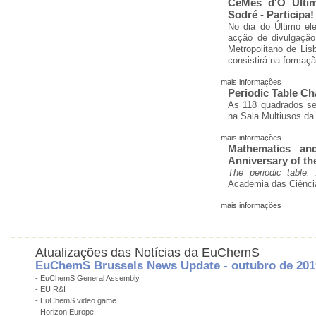
CeMês d'O Últim
Sodré - Participa!
No dia do Último ele
acção de divulgação
Metropolitano de Li
consistirá na formaç
mais informações
Periodic Table Ch
As 118 quadrados se
na Sala Multiusos da
mais informações
Mathematics and
Anniversary of th
The periodic table:
Academia das Ciênci
mais informações
Atualizações das Notícias da EuChemS
EuChemS Brussels News Update - outubro de 201
- EuChemS General Assembly
- EU R&I
- EuChemS video game
- Horizon Europe