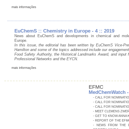
mais informações
EuChemS :: Chemistry in Europe - 4 :: 2019
News about EuChemS and developments in chemical and molec
Europe.
In this issue, the editorial has been written by EuChemS Vice-Pre
Hamilton and some of the topics addressed include our engagement
Food Safety Authority, the Historical Landmarks Award, and input
Professional Networks and the EYCN.
mais informações
EFMC
MedChemWatch - 
- CALL FOR NOMINATI
- CALL FOR NOMINATIO
- CALL FOR NOMINATI
- MEET CLEMENS ZWE
- GET TO KNOW ANNA 
- REPORT OF THE EFMC
- NEWS FROM THE D