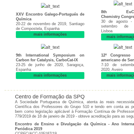
8th EuCh
XXV Encontro Galego-Portugués de
Chemistry Congr
Química
30 de agosto -
20-22 de novembro de 2019, Santiago
setembro de 
de Compostela, Espanha
Lisboa
mais informações
mais informaç
9th International Symposium on
12º Congresso I
Carbon for Catalysis, CarboCat-IX
americano de Se
23-25 de junho de 2020, Saragoça,
7-10 de setemb
Espanha
2020, Aveiro
mais informações
mais informaç
Centro de Formação da SPQ
A Sociedade Portuguesa de Química, atenta às reais necessi
Científica dos Professores do Grupo 510 e tendo em conta as po
bem como legislação aplicável à Formação Contínua de Professor
779/2019 de 18 de janeiro de 2019 - obteve acreditação para as seg
Encontro de Ensino e Divulgação da Química - Ano Interna
Periódica 2019
CCPFC/ACC-105187/19