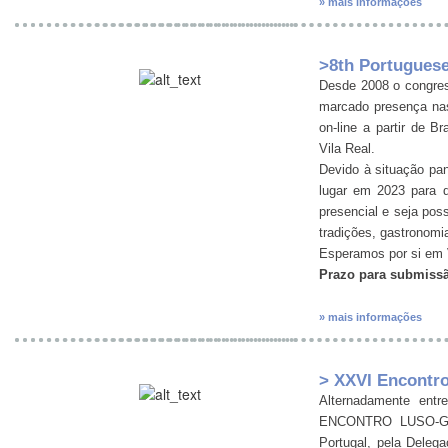
» mais informações
>8th Portugues
Desde 2008 o congre
marcado presença nas
on-line a partir de 
Vila Real.
Devido à situação pa
lugar em 2023 para d
presencial e seja poss
tradições, gastronomia
Esperamos por si em 
Prazo para submissã
» mais informações
> XXVI Encontr
Alternadamente entr
ENCONTRO LUSO-GA
Portugal, pela Dele