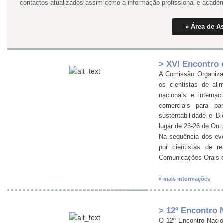
contactos atualizados assim como a informação profissional e académ
» Área de A
> XVI Encontro 
A Comissão Organizad
os cientistas de ali
nacionais e internac
comerciais para pa
sustentabilidade e Bi
lugar de 23-26 de Out
Na sequência dos even
por cientistas de 
Comunicações Orais e
» mais informações
> 12º Encontro 
O 12º Encontro Nacio