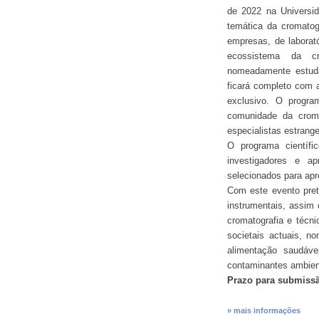
de 2022 na Universid
temática da cromatog
empresas, de laborató
ecossistema da cr
nomeadamente estuda
ficará completo com 
exclusivo. O progr
comunidade da crom
especialistas estrange
O programa científic
investigadores e a
selecionados para apr
Com este evento pre
instrumentais, assim
cromatografia e técn
societais actuais, n
alimentação saudáve
contaminantes ambient
Prazo para submiss
» mais informações