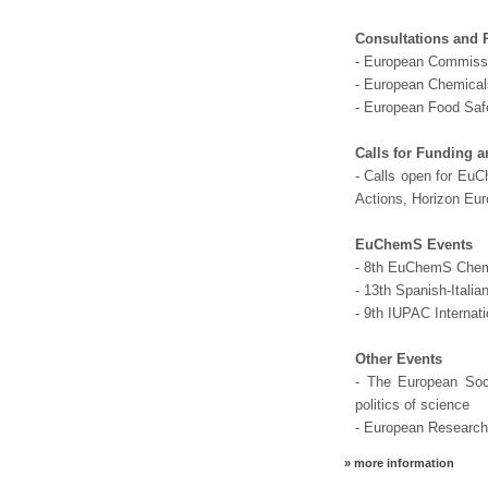
Consultations and
- European Commissi
- European Chemical
- European Food Safe
Calls for Funding 
- Calls open for Eu
Actions, Horizon Eu
EuChemS Events
- 8th EuChemS Chem
- 13th Spanish-Ital
- 9th IUPAC Internat
Other Events
- The European Soci
politics of science
- European Research
» more information