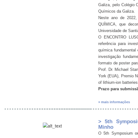
Galiza, pelo Colégio
Químicos da Galiza.
Neste ano de 202
QUÍMICA, que decor
Universidade de Sant
O ENCONTRO LUSO-G
referência para inve
química fundamental 
investigação fundam
formato de poster para
Prof. Dr. Michael Sta
York (EUA), Premio N
of lithium-ion batteries
Prazo para submissã
» mais informações
> 5th Symposi
Minho
O 5th Symposium on 