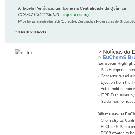
A Tabela Periódica: um Ícone na Centralidade da Química
CCPFC/ACC-112361/21
-
regime e-learning
Nº de horas acreditadas:25h (1 crédito), Destinada a Professores do Grupo 51
»
mais informações
> Notícias da
> EuChemS Bru
European Highlight
- Pan-European coope
- Concerns raised ar
- Ejection from the
- Votes held on rene
- ITRE Discusses hy
- Guidelines for rese
What's new at Eu
- Chemistry as Cent
- EuChemS Participa
- ECC8 awards to be 