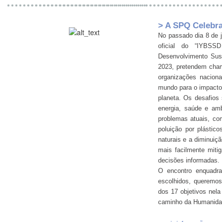
> A SPQ Celebr
No passado dia 8 de 
oficial do “IYBSS
Desenvolvimento Sust
2023, pretendem chama
organizações naciona
mundo para o impacto
planeta. Os desafios 
energia, saúde e am
problemas atuais, co
poluição por plástic
naturais e a diminuiç
mais facilmente miti
decisões informadas.
O encontro enquadr
escolhidos, queremo
dos 17 objetivos nela
caminho da Humanidad