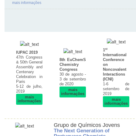
mais informações
st
1
IUPAC 2019
International
47th Congress
8th EuChemS
Conference
& 50th General
Chemistry
on
Assembly and
Congress
Noncovalent
Centenary
30 de agosto -
Interactions
Celebration in
3 de setembro
(ICNI)
Paris
de 2020
1-6 de
5-12 de julho,
setembro de
mais
2019
informações
2019
mais
mais
informações
informações
Grupo de Químicos Jovens
The Next Generation of