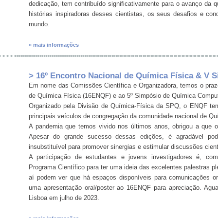
dedicação, tem contribuído significativamente para o avanço da 
histórias inspiradoras desses cientistas, os seus desafios e con
mundo.
» mais informações
> 16º Encontro Nacional de Química Física & V
Em nome das Comissões Científica e Organizadora, temos o praze
de Química Física (16ENQF) e ao 5º Simpósio de Química Comput
Organizado pela Divisão de Química-Física da SPQ, o ENQF tem
principais veículos de congregação da comunidade nacional de Qu
A pandemia que temos vivido nos últimos anos, obrigou a que os
Apesar do grande sucesso dessas edições, é agradável pod
insubstituível para promover sinergias e estimular discussões cient
A participação de estudantes e jovens investigadores é, com
Programa Científico para ter uma ideia das excelentes palestras 
aí podem ver que há espaços disponíveis para comunicações or
uma apresentação oral/poster ao 16ENQF para apreciação. Agu
Lisboa em julho de 2023.