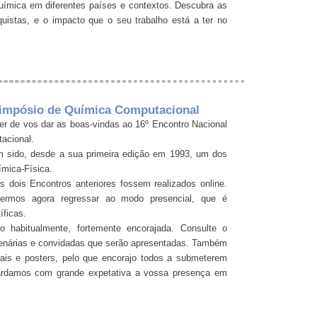
química em diferentes países e contextos. Descubra as
quistas, e o impacto que o seu trabalho está a ter no
 Simpósio de Química Computacional
r de vos dar as boas-vindas ao 16º Encontro Nacional
acional.
 sido, desde a sua primeira edição em 1993, um dos
ímica-Física.
 dois Encontros anteriores fossem realizados online.
ermos agora regressar ao modo presencial, que é
íficas.
o habitualmente, fortemente encorajada. Consulte o
plenárias e convidadas que serão apresentadas. Também
ais e posters, pelo que encorajo todos a submeterem
ardamos com grande expetativa a vossa presença em