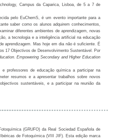
hnology, Campus da Caparica, Lisboa, de 5 a 7 de
hecida pelo EuChemS, é um evento importante para a
rtante saber como os alunos adquirem conhecimentos,
examinar diferentes ambientes de aprendizagem, novas
, a tecnologia e a inteligência artificial na educação
de aprendizagem. Mas hoje em dia não é suficiente. É
 os 17 Objectivos de Desenvolvimento Sustentável. Por
ducation. Empowering Secondary and Higher Education
e professores de educação química a participar na
meter resumos e a apresentar trabalhos sobre novos
jectivos sustentáveis, e a participar na reunião da
Fotoquímica (GRUFO) da Real Sociedad Española de
béricas de Fotoquímica (VIII JIF). Esta edição marca