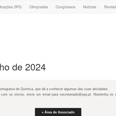
licações SPQ
Olimpíadas
Congressos
Notícias
Revist
nho de 2024
Portuguesa de Química, que dá a conhecer algumas das suas atividades.
te com os sócios, envie um email para secretariado@spq.pt. Mantenha os
.
» Área de Associado