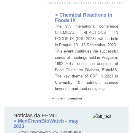
> Chemical Reactions in
Foods IX
The 9th international conference
CHEMICAL REACTIONS IN
FOODS IX (CRF 2023), will be held
in Prague, 13 - 15 September, 2023.
This event continues the successful
series of meetings held in Prague in
1992–2017, under the auspices of
Food Chemistry Division, EuheMS.
The key theme of CRF in 2023 is
Chemistry & nutrition science
beyond smart food designing.
» more information
Notícias da EFMC
> MedChemBioWatch - may
2023
> 2023 EFMC-WuXi AppTec AWARD FOR