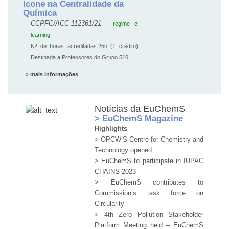
Ícone na Centralidade da
Química
CCPFC/ACC-112361/21
-
regime e-
learning
Nº de horas acreditadas:25h (1 crédito),
Destinada a Professores do Grupo 510
»
mais informações
Notícias da EuChemS
> EuChemS Magazine
Highlights
> OPCW’S Centre for Chemistry and
Technology opened
> EuChemS to participate in IUPAC
CHAINS 2023
> EuChemS contributes to
Commission’s task force on
Circularity
> 4th Zero Pollution Stakeholder
Platform Meeting held – EuChemS