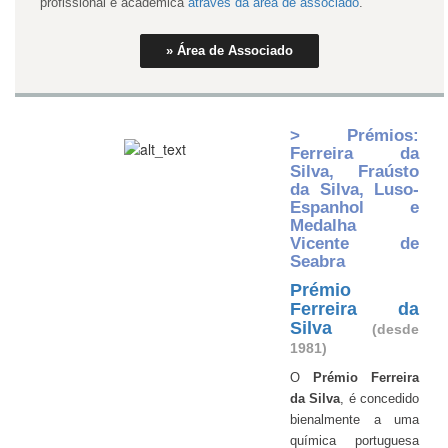
profissional e académica
através da área de associado
.
» Área de Associado
> Prémios:
Ferreira da
Silva, Fraústo
da Silva, Luso-
Espanhol e
Medalha
Vicente de
Seabra
Prémio
Ferreira da
Silva
(desde
1981)
O
Prémio Ferreira
da Silva
, é concedido
bienalmente a uma
química portuguesa