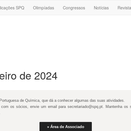
licações SPQ
Olimpíadas
Congressos
Notícias
Revist
eiro de 2024
e Portuguesa de Química, que dá a conhecer algumas das suas atividades.
te com os sócios, envie um email para secretariado@spq.pt. Mantenha os
.
» Área de Associado