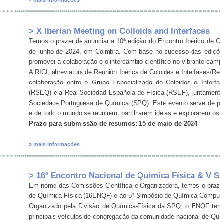
» mais informações
> X Iberian Meeting on Colloids and Interfaces
Temos o prazer de anunciar a 10ª edição do Encontro Ibérico de Co
de junho de 2024, em Coimbra. Com base no sucesso das edições
promover a colaboração e o intercâmbio científico no vibrante camp
A RICI, abreviatura de Reunión Ibérica de Coloides e Interfases/Re
colaboração entre o Grupo Especializado de Coloides e Inter
(RSEQ) e a Real Sociedad Española de Física (RSEF), juntament
Sociedade Portuguesa de Química (SPQ). Este evento serve de pl
e de todo o mundo se reunirem, partilharem ideias e explorarem os 
Prazo para submissão de resumos: 15 de maio de 2024
» mais informações
> 16º Encontro Nacional de Química Física & V
Em nome das Comissões Científica e Organizadora, temos o praze
de Química Física (16ENQF) e ao 5º Simpósio de Química Comput
Organizado pela Divisão de Química-Física da SPQ, o ENQF tem
principais veículos de congregação da comunidade nacional de Qu