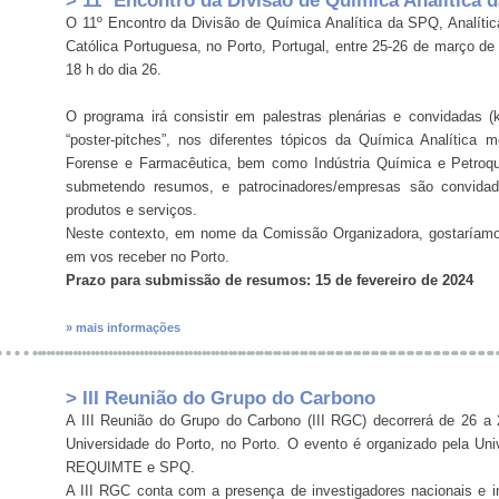
> 11º Encontro da Divisão de Química Analítica 
O 11º Encontro da Divisão de Química Analítica da SPQ, Analítica
Católica Portuguesa, no Porto, Portugal, entre 25-26 de março de
18 h do dia 26.
O programa irá consistir em palestras plenárias e convidadas (k
“poster-pitches”, nos diferentes tópicos da Química Analítica
Forense e Farmacêutica, bem como Indústria Química e Petroquí
submetendo resumos, e patrocinadores/empresas são convid
produtos e serviços.
Neste contexto, em nome da Comissão Organizadora, gostaríamos
em vos receber no Porto.
Prazo para submissão de resumos: 15 de fevereiro de 2024
» mais informações
> III Reunião do Grupo do Carbono
A III Reunião do Grupo do Carbono (III RGC) decorrerá de 26 
Universidade do Porto, no Porto. O evento é organizado pela U
REQUIMTE e SPQ.
A III RGC conta com a presença de investigadores nacionais e in