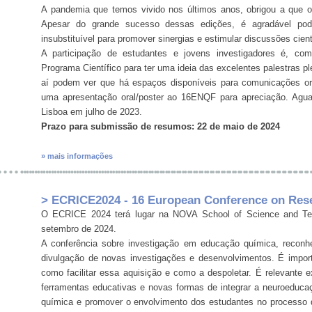
A pandemia que temos vivido nos últimos anos, obrigou a que os
Apesar do grande sucesso dessas edições, é agradável pod
insubstituível para promover sinergias e estimular discussões cient
A participação de estudantes e jovens investigadores é, com
Programa Científico para ter uma ideia das excelentes palestras 
aí podem ver que há espaços disponíveis para comunicações or
uma apresentação oral/poster ao 16ENQF para apreciação. Agu
Lisboa em julho de 2023.
Prazo para submissão de resumos: 22 de maio de 2024
» mais informações
> ECRICE2024 - 16 European Conference on Rese
O ECRICE 2024 terá lugar na NOVA School of Science and Tec
setembro de 2024.
A conferência sobre investigação em educação química, recon
divulgação de novas investigações e desenvolvimentos. É impo
como facilitar essa aquisição e como a despoletar. É relevante 
ferramentas educativas e novas formas de integrar a neuroeducação
química e promover o envolvimento dos estudantes no processo 