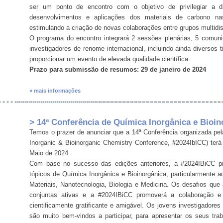
ser um ponto de encontro com o objetivo de privilegiar a d
desenvolvimentos e aplicações dos materiais de carbono nas
estimulando a criação de novas colaborações entre grupos multidis
O programa do encontro integrará 2 sessões plenárias, 5 comuni
investigadores de renome internacional, incluindo ainda diversos
proporcionar um evento de elevada qualidade científica.
Prazo para submissão de resumos: 29 de janeiro de 2024
» mais informações
> 14ª Conferência de Química Inorgânica e Bioin
Temos o prazer de anunciar que a 14ª Conferência organizada pel
Inorganic & Bioinorganic Chemistry Conference, #2024IbICC) terá
Maio de 2024.
Com base no sucesso das edições anteriores, a #2024IBiCC pre
tópicos de Química Inorgânica e Bioinorgânica, particularmente a
Materiais, Nanotecnologia, Biologia e Medicina. Os desafios qu
conjuntas ativas e a #2024IBiCC promoverá a colaboração e o
cientificamente gratificante e amigável. Os jovens investigadores
são muito bem-vindos a participar, para apresentar os seus trab