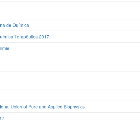
ana de Química
Química Terapêutica 2017
himie
tional Union of Pure and Applied Biophysics
017