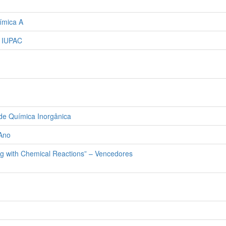
ímica A
a IUPAC
e Química Inorgânica
 Ano
g with Chemical Reactions” – Vencedores