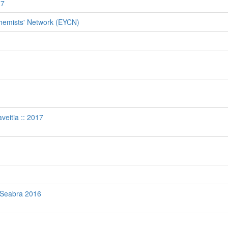
17
emists' Network (EYCN)
eitia :: 2017
 Seabra 2016