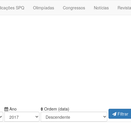
licações SPQ
Olimpíadas
Congressos
Notícias
Revist
Ano
Ordem (data)
Filtrar