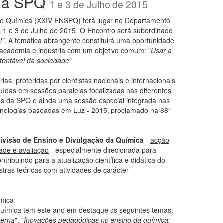
 da SPQ
1 e 3 de Julho de 2015
de Química (XXIV ENSPQ) terá lugar no Departamento
s 1 e 3 de Julho de 2015. O Encontro será subordinado
l"
. A temática abrangente constituirá uma oportunidade
a academia e indústria com um objetivo comum: "
Usar a
tentável da sociedade
"
as, proferidas por cientistas nacionais e internacionais
luídas em sessões paralelas focalizadas nas diferentes
os da SPQ e ainda uma sessão especial integrada nas
nologias baseadas em Luz - 2015, proclamado na 68ª
Divisão de Ensino e Divulgação da Química
-
acção
ade e avaliação
- especialmente direcionada para
ntribuindo para a atualização científica e didática do
tras teóricas com atividades de carácter
ímica
Química tem este ano em destaque os seguintes temas:
terna
", "
Inovações pedagógicas no ensino da química: