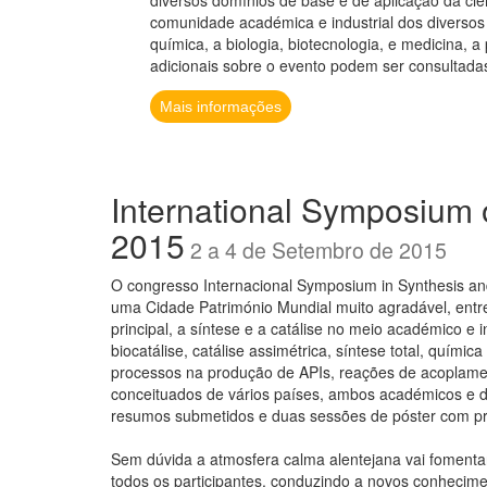
diversos domínios de base e de aplicação da ciê
comunidade académica e industrial dos diversos
química, a biologia, biotecnologia, e medicina, 
adicionais sobre o evento podem ser consultadas
Mais informações
International Symposium 
2015
2 a 4 de Setembro de 2015
O congresso Internacional Symposium in Synthesis an
uma Cidade Património Mundial muito agradável, ent
principal, a síntese e a catálise no meio académico e
biocatálise, catálise assimétrica, síntese total, quími
processos na produção de APIs, reações de acoplamen
conceituados de vários países, ambos académicos e d
resumos submetidos e duas sessões de póster com pr
Sem dúvida a atmosfera calma alentejana vai fomentar 
todos os participantes, conduzindo a novos conhecim