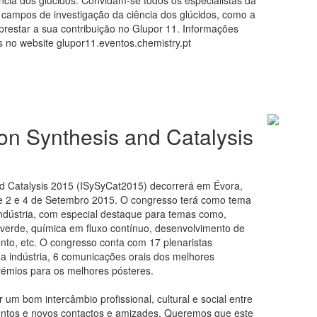
ncia dos glúcidos. Convidam-se todos os especialistas da
 campos de investigação da ciência dos glúcidos, como a
a prestar a sua contribuição no Glupor 11. Informações
 no website glupor11.eventos.chemistry.pt
on Synthesis and Catalysis
d Catalysis 2015 (ISySyCat2015) decorrerá em Évora,
re 2 e 4 de Setembro 2015. O congresso terá como tema
 indústria, com especial destaque para temas como,
ca verde, química em fluxo contínuo, desenvolvimento de
to, etc. O congresso conta com 17 plenaristas
a indústria, 6 comunicações orais dos melhores
émios para os melhores pósteres.
um bom intercâmbio profissional, cultural e social entre
entos e novos contactos e amizades. Queremos que este