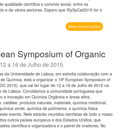
qualidade científica e convívio social, entre os
ndo e de vários sectores. Espero que ISySyCat2015 for o
Mais informações
pean Symposium of Organic
12 a 16 de Julho de 2015
as da Universidade de Lisboa, em estreita colaboração com a
de Química, está a organizar o 19º European Symposium of
C 2015), que vai ter lugar de 12 a 16 de Julho de 2015 na
ade de Lisboa. Convidamos a comunidade portuguesa que
ão e inovação em Química Orgânica e áreas afins,
catálise, produtos naturais, materiais, química medicinal,
química verde, química de polímeros, e química-física
neste evento. Nele estarão reunidos cientistas de todo o nosso
tos outros países europeus e dos Estados Unidos, que
sões científica e organizadora e o painel de oradores. No