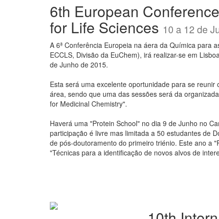
6th European Conference
for Life Sciences
10 a 12 de J
A 6ª Conferência Europeia na áera da Química para as
ECCLS, Divisão da EuChem), irá realizar-se em Lisboa
de Junho de 2015.
Esta será uma excelente oportunidade para se reunir 
área, sendo que uma das sessões será da organizada
for Medicinal Chemistry".
Haverá uma "Protein School" no dia 9 de Junho no C
participação é livre mas limitada a 50 estudantes de 
de pós-doutoramento do primeiro triénio. Este ano a "P
"Técnicas para a identificação de novos alvos de inter
10th Inter