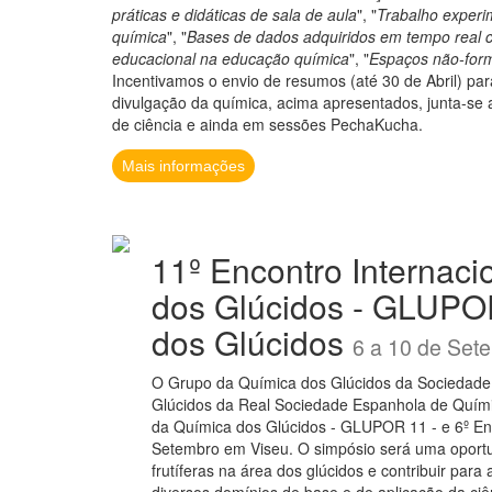
práticas e didáticas de sala de aula
", "
Trabalho experi
química
", "
Bases de dados adquiridos em tempo real
educacional na educação química
", "
Espaços não-forma
Incentivamos o envio de resumos (até 30 de Abril) p
divulgação da química, acima apresentados, junta-se a
de ciência e ainda em sessões PechaKucha.
Mais informações
11º Encontro Internac
dos Glúcidos - GLUPOR
dos Glúcidos
6 a 10 de Set
O Grupo da Química dos Glúcidos da Sociedade
Glúcidos da Real Sociedade Espanhola de Quími
da Química dos Glúcidos - GLUPOR 11 - e 6º Enco
Setembro em Viseu. O simpósio será uma oportu
frutíferas na área dos glúcidos e contribuir par