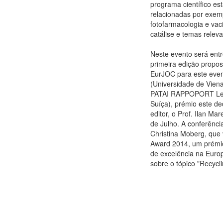
programa científico e
relacionadas por exem
fotofarmacologia e v
catálise e temas releva
Neste evento será ent
primeira edição propos
EurJOC para este event
(Universidade de Viena
PATAI RAPPOPORT Lectu
Suíça), prémio este de
editor, o Prof. Ilan Ma
de Julho. A conferênci
Christina Moberg, que
Award 2014, um prémio 
de excelência na Europ
sobre o tópico "Recycli