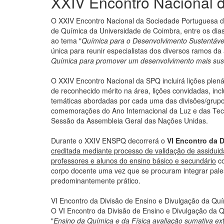
XXIV Encontro Nacional
O XXIV Encontro Nacional da Sociedade Portuguesa 
de Química da Universidade de Coimbra, entre os dia
ao tema "
Química para o Desenvolvimento Sustentáve
única para reunir especialistas dos diversos ramos d
Química para promover um desenvolvimento mais sus
O XXIV Encontro Nacional da SPQ incluirá lições plenári
de reconhecido mérito na área, lições convidadas, inc
temáticas abordadas por cada uma das divisões/grup
comemorações do Ano Internacional da Luz e das Tec
Sessão da Assembleia Geral das Nações Unidas.
Durante o XXIV ENSPQ decorrerá o
VI Encontro da 
creditada mediante processo de validação de assiduid
professores e alunos do ensino básico e secundário
co
corpo docente uma vez que se procuram integrar pales
predominantemente prático.
VI Encontro da Divisão de Ensino e Divulgação da Qu
O VI Encontro da Divisão de Ensino e Divulgação da 
"
Ensino da Química e da Física avaliação sumativa ex