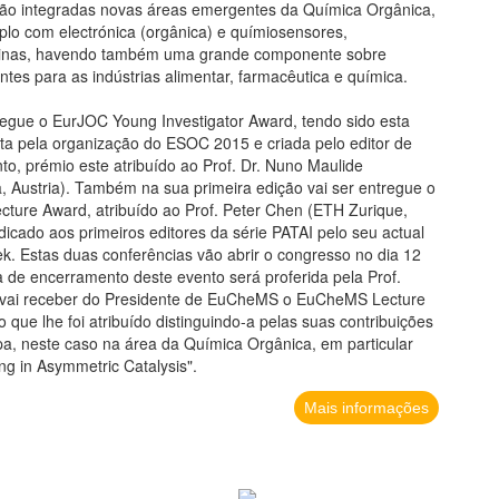
stão integradas novas áreas emergentes da Química Orgânica,
plo com electrónica (orgânica) e químiosensores,
acinas, havendo também uma grande componente sobre
ntes para as indústrias alimentar, farmacêutica e química.
regue o EurJOC Young Investigator Award, tendo sido esta
ta pela organização do ESOC 2015 e criada pelo editor de
o, prémio este atribuído ao Prof. Dr. Nuno Maulide
, Austria). Também na sua primeira edição vai ser entregue o
re Award, atribuído ao Prof. Peter Chen (ETH Zurique,
dicado aos primeiros editores da série PATAI pelo seu actual
rek. Estas duas conferências vão abrir o congresso no dia 12
a de encerramento deste evento será proferida pela Prof.
 vai receber do Presidente de EuCheMS o EuCheMS Lecture
que lhe foi atribuído distinguindo-a pelas suas contribuições
a, neste caso na área da Química Orgânica, em particular
ng in Asymmetric Catalysis".
Mais informações