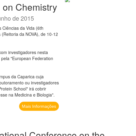
 on Chemistry
unho de 2015
 Ciências da Vida (6th
 (Reitoria da NOVA), de 10-12
com investigadores nesta
 pela "European Federation
ampus da Caparica cuja
Doutoramento ou investigadores
rotein School" irá cobrir
esse na Medicina e Biologia".
Mais Informações
national Conference on the