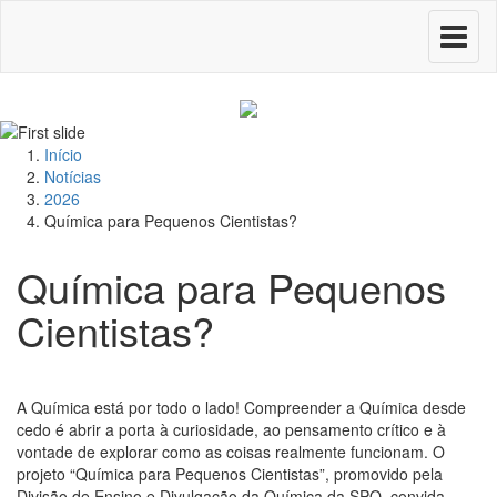
Toggle
navigati
Início
Notícias
2026
Química para Pequenos Cientistas?
Química para Pequenos
Cientistas?
A Química está por todo o lado! Compreender a Química desde
cedo é abrir a porta à curiosidade, ao pensamento crítico e à
vontade de explorar como as coisas realmente funcionam. O
projeto “Química para Pequenos Cientistas”, promovido pela
Divisão de Ensino e Divulgação da Química da SPQ, convida