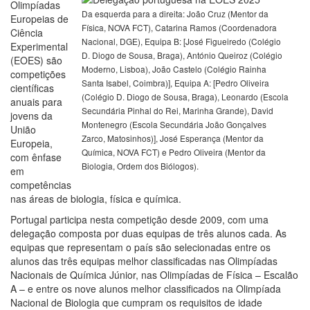
Olimpíadas
Da esquerda para a direita: João Cruz (Mentor da
Europeias de
Física, NOVA FCT), Catarina Ramos (Coordenadora
Ciência
Nacional, DGE), Equipa B: [José Figueiredo (Colégio
Experimental
D. Diogo de Sousa, Braga), António Queiroz (Colégio
(EOES) são
Moderno, Lisboa), João Castelo (Colégio Rainha
competições
Santa Isabel, Coimbra)], Equipa A: [Pedro Oliveira
científicas
(Colégio D. Diogo de Sousa, Braga), Leonardo (Escola
anuais para
Secundária Pinhal do Rei, Marinha Grande), David
jovens da
Montenegro (Escola Secundária João Gonçalves
União
Zarco, Matosinhos)], José Esperança (Mentor da
Europeia,
Química, NOVA FCT) e Pedro Oliveira (Mentor da
com ênfase
Biologia, Ordem dos Biólogos).
em
competências
nas áreas de biologia, física e química.
Portugal participa nesta competição desde 2009, com uma
delegação composta por duas equipas de três alunos cada. As
equipas que representam o país são selecionadas entre os
alunos das três equipas melhor classificadas nas Olimpíadas
Nacionais de Química Júnior, nas Olimpíadas de Física – Escalão
A – e entre os nove alunos melhor classificados na Olimpíada
Nacional de Biologia que cumpram os requisitos de idade