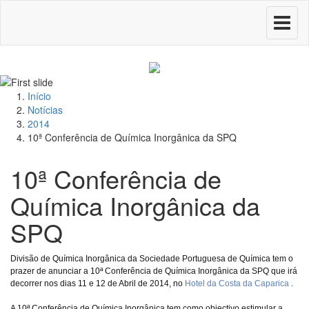
Toggle
navigati
Início
Notícias
2014
10ª Conferência de Química Inorgânica da SPQ
10ª Conferência de
Química Inorgânica da
SPQ
Divisão de Química Inorgânica da Sociedade Portuguesa de Química tem o
prazer de anunciar a 10ª Conferência de Química Inorgânica da SPQ que irá
decorrer nos dias 11 e 12 de Abril de 2014, no
Hotel da Costa da Caparica
.
A 10ª Conferência de Química Inorgânica tem como objectivo estimular a