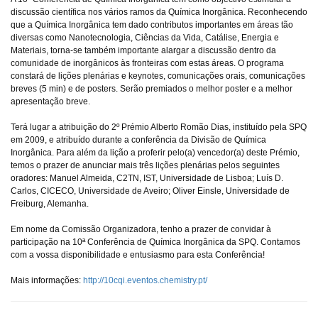
discussão científica nos vários ramos da Química Inorgânica. Reconhecendo
que a Química Inorgânica tem dado contributos importantes em áreas tão
diversas como Nanotecnologia, Ciências da Vida, Catálise, Energia e
Materiais, torna-se também importante alargar a discussão dentro da
comunidade de inorgânicos às fronteiras com estas áreas. O programa
constará de lições plenárias e keynotes, comunicações orais, comunicações
breves (5 min) e de posters. Serão premiados o melhor poster e a melhor
apresentação breve.
Terá lugar a atribuição do 2º Prémio Alberto Romão Dias, instituído pela SPQ
em 2009, e atribuído durante a conferência da Divisão de Química
Inorgânica. Para além da lição a proferir pelo(a) vencedor(a) deste Prémio,
temos o prazer de anunciar mais três lições plenárias pelos seguintes
oradores: Manuel Almeida, C2TN, IST, Universidade de Lisboa; Luís D.
Carlos, CICECO, Universidade de Aveiro; Oliver Einsle, Universidade de
Freiburg, Alemanha.
Em nome da Comissão Organizadora, tenho a prazer de convidar à
participação na 10ª Conferência de Química Inorgânica da SPQ. Contamos
com a vossa disponibilidade e entusiasmo para esta Conferência!
Mais informações:
http://10cqi.eventos.chemistry.pt/