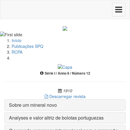
Toggle
navigati
Início
Publicações SPQ
RCPA
Série I / Anno 6 / Número 12
1910
Descarregar revista
Sobre um mineral novo
Analyses e valor altriz de bolotas portuguezas