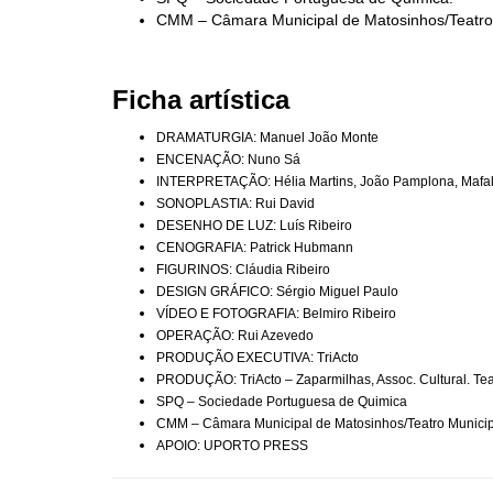
CMM – Câmara Municipal de Matosinhos/Teatro 
Ficha artística
DRAMATURGIA: Manuel João Monte
ENCENAÇÃO: Nuno Sá
INTERPRETAÇÃO: Hélia Martins, João Pamplona, Mafal
SONOPLASTIA: Rui David
DESENHO DE LUZ: Luís Ribeiro
CENOGRAFIA: Patrick Hubmann
FIGURINOS: Cláudia Ribeiro
DESIGN GRÁFICO: Sérgio Miguel Paulo
VÍDEO E FOTOGRAFIA: Belmiro Ribeiro
OPERAÇÃO: Rui Azevedo
PRODUÇÃO EXECUTIVA: TriActo
PRODUÇÃO: TriActo – Zaparmilhas, Assoc. Cultural. Teat
SPQ – Sociedade Portuguesa de Quimica
CMM – Câmara Municipal de Matosinhos/Teatro Municip
APOIO: UPORTO PRESS