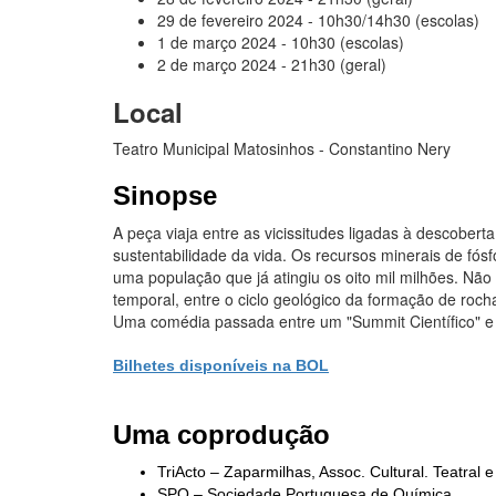
29 de fevereiro 2024 - 10h30/14h30 (escolas)
1 de março 2024 - 10h30 (escolas)
2 de março 2024 - 21h30 (geral)
Local
Teatro Municipal Matosinhos - Constantino Nery
Sinopse
A peça viaja entre as vicissitudes ligadas à descober
sustentabilidade da vida. Os recursos minerais de fó
uma população que já atingiu os oito mil milhões. Não
temporal, entre o ciclo geológico da formação de rocha
Uma comédia passada entre um "Summit Científico" e 
Bilhetes disponíveis na BOL
Uma coprodução
TriActo – Zaparmilhas, Assoc. Cultural. Teatral e
SPQ – Sociedade Portuguesa de Química.