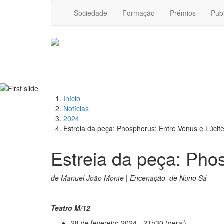
Sociedade
Formação
Prémios
Pub
Início
Notícias
2024
Estreia da peça: Phosphorus: Entre Vénus e Lúcife
Estreia da peça: Pho
de Manuel João Monte | Encenação de Nuno Sá
T
eatro M/12
28 de fevereiro 2024 - 21h30 (geral)