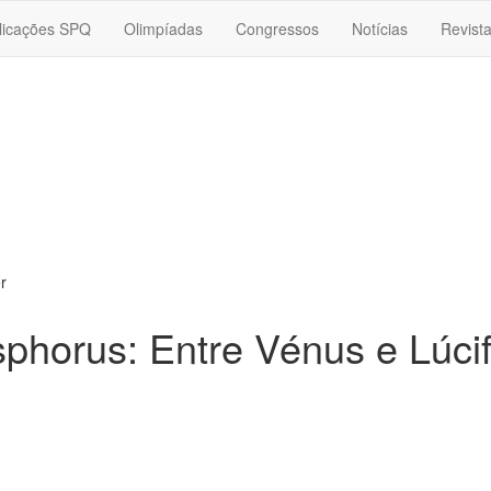
licações SPQ
Olimpíadas
Congressos
Notícias
Revist
r
sphorus: Entre Vénus e Lúcif