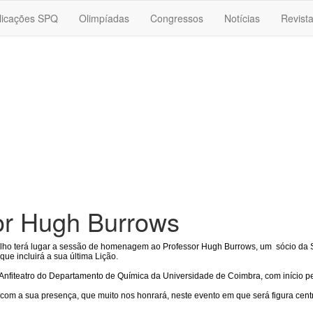
licações SPQ
Olimpíadas
Congressos
Notícias
Revist
or Hugh Burrows
ulho terá lugar a sessão de homenagem ao Professor Hugh Burrows, um sócio da SP
 que incluirá a sua última Lição.
Anfiteatro do Departamento de Química da Universidade de Coimbra, com início pela
com a sua presença, que muito nos honrará, neste evento em que será figura centr