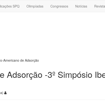
licações SPQ
Olimpíadas
Congressos
Notícias
Revist
ero-Americano de Adsorção
de Adsorção -3º Simpósio I
ha)