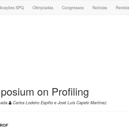
licações SPQ
Olimpíadas
Congressos
Notícias
Revist
posium on Profiling
lmada
Carlos Lodeiro Espiño e José Luís Capelo Martínez
SPROF