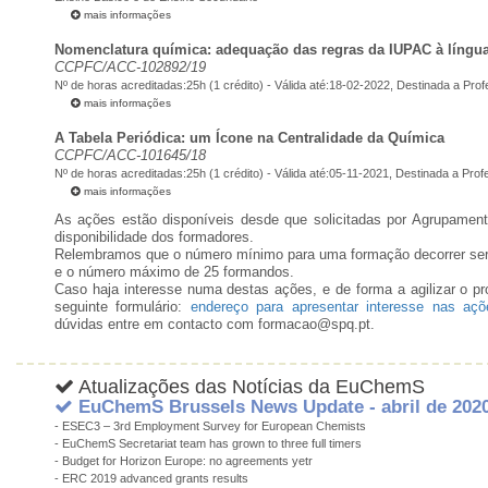
mais informações
Nomenclatura química: adequação das regras da IUPAC à língu
CCPFC/ACC-102892/19
Nº de horas acreditadas:25h (1 crédito) - Válida até:18-02-2022, Destinada a Pr
mais informações
A Tabela Periódica: um Ícone na Centralidade da Química
CCPFC/ACC-101645/18
Nº de horas acreditadas:25h (1 crédito) - Válida até:05-11-2021, Destinada a Pr
mais informações
As ações estão disponíveis desde que solicitadas por Agrupamen
disponibilidade dos formadores.
Relembramos que o número mínimo para uma formação decorrer ser
e o número máximo de 25 formandos.
Caso haja interesse numa destas ações, e de forma a agilizar o p
seguinte formulário:
endereço para apresentar interesse nas açõ
dúvidas entre em contacto com formacao@spq.pt.
Atualizações das Notícias da EuChemS
EuChemS Brussels News Update - abril de 202
- ESEC3 – 3rd Employment Survey for European Chemists
- EuChemS Secretariat team has grown to three full timers
- Budget for Horizon Europe: no agreements yetr
- ERC 2019 advanced grants results