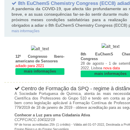
8th EuChemS Chemistry Congress (ECC8) adiad
A pandemia da COVID-19, que afecta tão profundamente as n
breve, e as suas consequências far-se-ão sentir durante muito
próximos meses condições satisfatórias para a realização d
obrigados a adiar o 8th EuChemS Chemistry Congress (ECC8) p
mais informações
8th EuChemS Chemi
12º Congresso Ibero-
Congress
americano de Sensores
28 de agosto - 1 de setem
adiado para 2021
2022, Lisboa
nova data
mais informações
mais informações
Centro de Formação da SPQ - regime à distân
A Sociedade Portuguesa de Química, atenta às reais necessi
Científica dos Professores do Grupo 510 e tendo em conta as po
bem como legislação aplicável à Formação Contínua de Professor
779/2019 de 18 de janeiro de 2019 - obteve acreditação para as seg
Conhecer a Luz para uma Cidadania Ativa
CCPFC/ACC-104322/19
Nº de horas acreditadas:25h (1 crédito) - Válida até:01-07-2022, Destinada a Pro
Ensino Básico e do Ensino Secundário