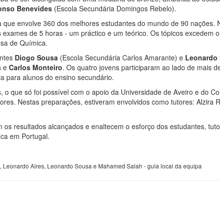
onso Benevides
(Escola Secundária Domingos Rebelo).
a que envolve 360 dos melhores estudantes do mundo de 90 nações. N
 exames de 5 horas - um práctico e um teórico. Os tópicos excedem 
esa de Química.
antes
Diogo Sousa
(Escola Secundária Carlos Amarante) e
Leonardo
a
e
Carlos Monteiro
. Os quatro jovens participaram ao lado de mais 
ia para alunos do ensino secundário.
, o que só foi possível com o apoio da Universidade de Aveiro e do C
s. Nestas preparações, estiveram envolvidos como tutores: Alzira Reb
 os resultados alcançados e enaltecem o esforço dos estudantes, tut
ica em Portugal.
, Leonardo Aires, Leonardo Sousa e Mahamed Salah - guia local da equipa