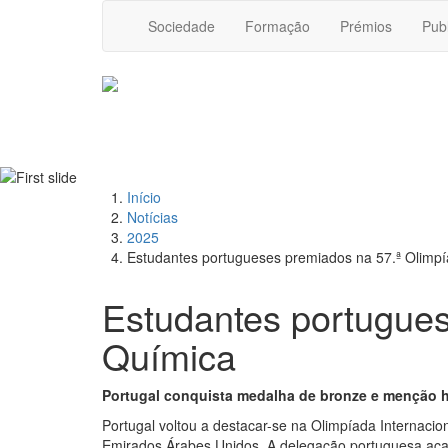
Sociedade
Formação
Prémios
Pub
Início
Notícias
2025
Estudantes portugueses premiados na 57.ª Olimpí
Estudantes portugues
Química
Portugal conquista medalha de bronze e menção 
Portugal voltou a destacar-se na Olimpíada Internaci
Emirados Árabes Unidos. A delegação portuguesa aca