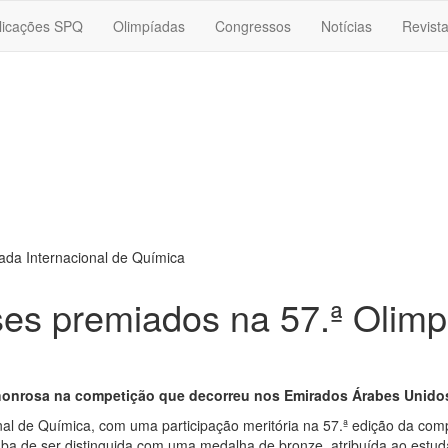
licações SPQ
Olimpíadas
Congressos
Notícias
Revist
ada Internacional de Química
es premiados na 57.ª Olimpí
honrosa na competição que decorreu nos Emirados Árabes Unido
onal de Química, com uma participação meritória na 57.ª edição da com
ba de ser distinguida com uma medalha de bronze, atribuída ao estu